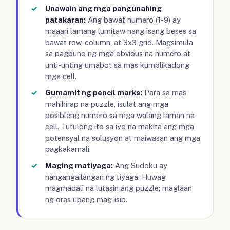
Unawain ang mga pangunahing
patakaran:
Ang bawat numero (1-9) ay
maaari lamang lumitaw nang isang beses sa
bawat row, column, at 3x3 grid. Magsimula
sa pagpuno ng mga obvious na numero at
unti-unting umabot sa mas kumplikadong
mga cell.
Gumamit ng pencil marks:
Para sa mas
mahihirap na puzzle, isulat ang mga
posibleng numero sa mga walang laman na
cell. Tutulong ito sa iyo na makita ang mga
potensyal na solusyon at maiwasan ang mga
pagkakamali.
Maging matiyaga:
Ang Sudoku ay
nangangailangan ng tiyaga. Huwag
magmadali na lutasin ang puzzle; maglaan
ng oras upang mag-isip.