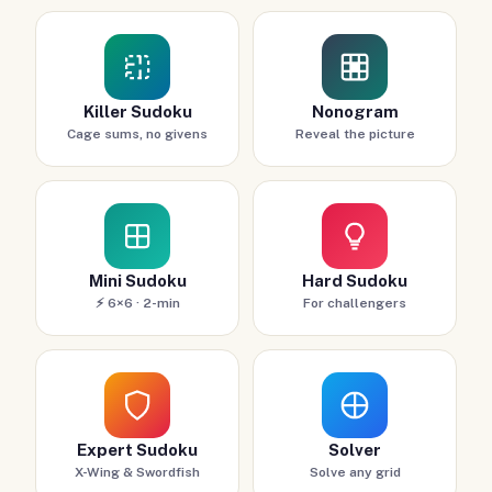
Killer Sudoku
Nonogram
Cage sums, no givens
Reveal the picture
Mini Sudoku
Hard Sudoku
⚡ 6×6 · 2-min
For challengers
Expert Sudoku
Solver
X-Wing & Swordfish
Solve any grid