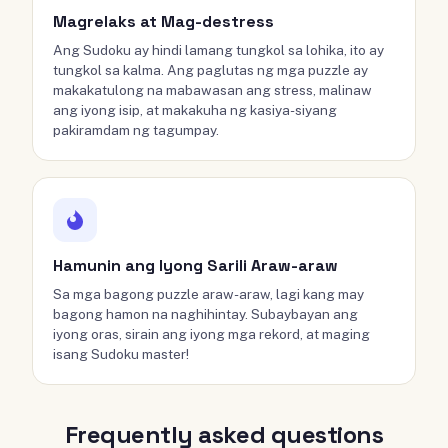
Magrelaks at Mag-destress
Ang Sudoku ay hindi lamang tungkol sa lohika, ito ay
tungkol sa kalma. Ang paglutas ng mga puzzle ay
makakatulong na mabawasan ang stress, malinaw
ang iyong isip, at makakuha ng kasiya-siyang
pakiramdam ng tagumpay.
Hamunin ang Iyong Sarili Araw-araw
Sa mga bagong puzzle araw-araw, lagi kang may
bagong hamon na naghihintay. Subaybayan ang
iyong oras, sirain ang iyong mga rekord, at maging
isang Sudoku master!
Frequently asked questions