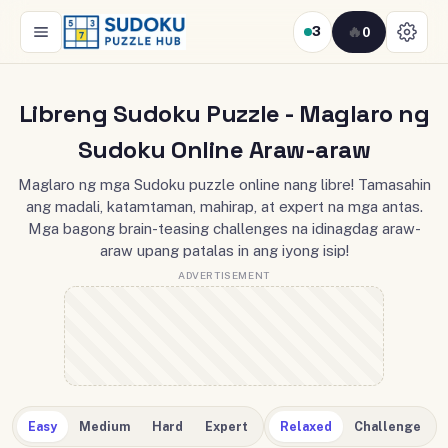
🔥
0
3
Libreng Sudoku Puzzle - Maglaro ng
Sudoku Online Araw-araw
Maglaro ng mga Sudoku puzzle online nang libre! Tamasahin
ang madali, katamtaman, mahirap, at expert na mga antas.
Mga bagong brain-teasing challenges na idinagdag araw-
araw upang patalas in ang iyong isip!
Easy
Medium
Hard
Expert
Relaxed
Challenge