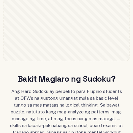
Bakit Maglaro ng Sudoku?
Ang Hard Sudoku ay perpekto para Filipino students
at OFWs na gustong umangat mula sa basic level
tungo sa mas mataas na logical thinking. Sa bawat
puzzle, natututo kang mag-analyze ng patterns, mag-
manage ng time, at mag-focus nang mas matagal—
skills na kapaki-pakinabang sa school, board exams, at
trabaho abroad. Ginagawa rin itong mental workout