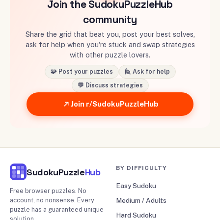
Join the SudokuPuzzleHub
community
Share the grid that beat you, post your best solves,
ask for help when you're stuck and swap strategies
with other puzzle lovers.
🧩 Post your puzzles
🙋 Ask for help
💬 Discuss strategies
Join r/SudokuPuzzleHub
BY DIFFICULTY
SudokuPuzzle
Hub
Easy Sudoku
Free browser puzzles. No
account, no nonsense. Every
Medium / Adults
puzzle has a guaranteed unique
Hard Sudoku
solution.