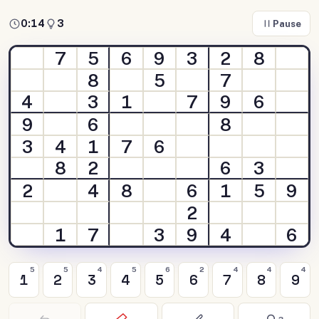
0:15
3
Pause
7
5
6
9
3
2
8
8
5
7
4
3
1
7
9
6
9
6
8
3
4
1
7
6
8
2
6
3
2
4
8
6
1
5
9
2
1
7
3
9
4
6
5
5
4
5
6
2
4
4
4
1
2
3
4
5
6
7
8
9