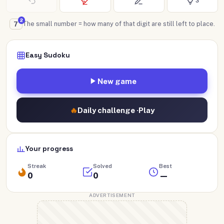
3
2
The small number = how many of that digit are still left to place.
7
Easy Sudoku
New game
🔥
Daily challenge ·
Play
Your progress
Streak
Solved
Best
0
0
—