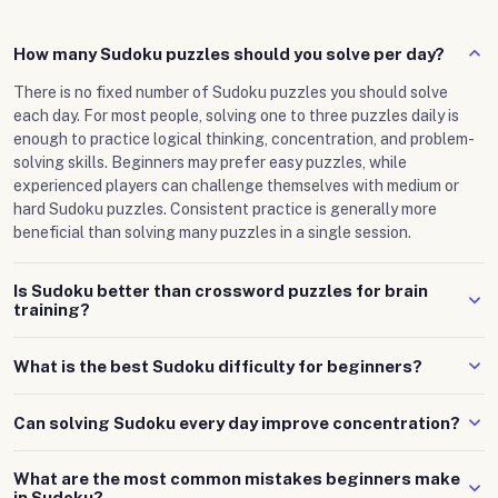
How many Sudoku puzzles should you solve per day?
There is no fixed number of Sudoku puzzles you should solve
each day. For most people, solving one to three puzzles daily is
enough to practice logical thinking, concentration, and problem-
solving skills. Beginners may prefer easy puzzles, while
experienced players can challenge themselves with medium or
hard Sudoku puzzles. Consistent practice is generally more
beneficial than solving many puzzles in a single session.
Is Sudoku better than crossword puzzles for brain
training?
Sudoku and crossword puzzles train different cognitive skills.
What is the best Sudoku difficulty for beginners?
Sudoku focuses on logic, pattern recognition, and analytical
thinking, while crossword puzzles emphasise vocabulary,
Easy Sudoku puzzles are usually the best starting point for
language, and memory recall. Many people enjoy both because
Can solving Sudoku every day improve concentration?
beginners because they introduce the basic rules and solving
they provide complementary mental challenges. The best choice
techniques without overwhelming complexity. Once players
Many people find that regular Sudoku practice helps them stay
depends on your interests and the skills you want to practice.
become comfortable identifying patterns and placing numbers
What are the most common mistakes beginners make
focused because the puzzle requires sustained attention, logical
in Sudoku?